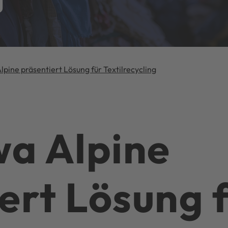
g
pine präsentiert Lösung für Textilrecycling
a Alpine
ert Lösung 