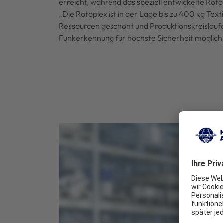
erreicht, während das speziell entwickelte Roto
„Die Rotoplex ist in der Lage bis zu 400 kg Tex
Ressourcen geschont und Produktionskreisläufe
Funkerkennung für höchste Sicherheit möglich