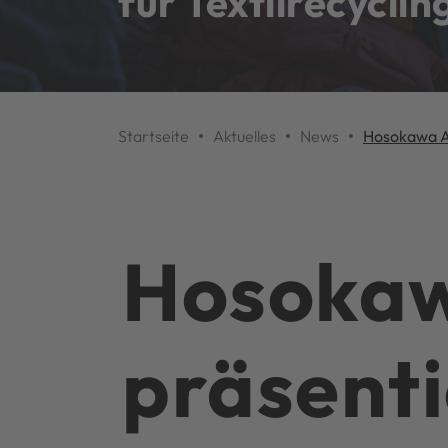
für Textilrecyclin
Startseite
Aktuelles
News
Hosokawa Al
Hosokaw
präsenti