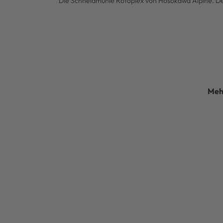
Die Schneidmühle Rotoplex von Hosokawa Alpine. Der 
Meh