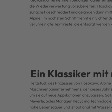
Recyclingunternehmen benötigen daher effizient
die Wiederverwertung vorzubereiten. Hosokawa 
zunächst geschreddert und gelangen dann mit
Alpine. Im nächsten Schritt trennt ein Sichter
verunreinigte Textilreste, die entsorgt werden
Ein Klassiker mi
Herzstück des Prozesses von Hosokawa Alpine is
Maschinenbauunternehmens, der dieses Jahr sei
um sie auf neue Applikationen anzupassen. So k
Meyerle, Sales Manager Recycling Technologies
hohe Lebensdauer und ist optional mit Wasser