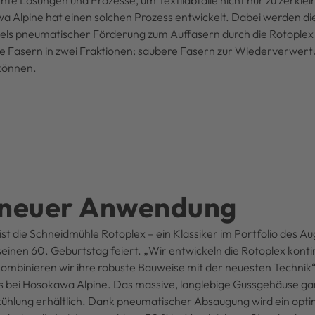
e Lösungen und Prozesse, um Textilabfälle nicht nur zu zerklei
Alpine hat einen solchen Prozess entwickelt. Dabei werden die 
tels pneumatischer Förderung zum Auffasern durch die Rotople
 die Fasern in zwei Fraktionen: saubere Fasern zur Wiederverwer
 können.
t neuer Anwendung
t die Schneidmühle Rotoplex – ein Klassiker im Portfolio des A
nen 60. Geburtstag feiert. „Wir entwickeln die Rotoplex kontinu
ombinieren wir ihre robuste Bauweise mit der neuesten Technik“
 bei Hosokawa Alpine. Das massive, langlebige Gussgehäuse gar
kühlung erhältlich. Dank pneumatischer Absaugung wird ein opt