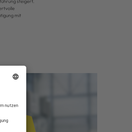
führung steigert.
ertvolle
tigung mit