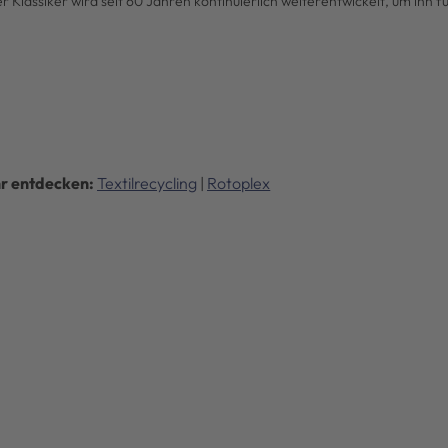
Klassiker wird seit 60 Jahren kontinuierlich weiterentwickelt, um ihn 
r entdecken:
Textilrecycling
|
Rotoplex