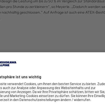
rdesign die Leistung um bis zu 50 % im Vergleich zur Standardaus
tilien pro Stunde zu zerkleinern“, so Meyerle. „Dadurch werden w
 nachhaltig geschlossen.“ Auf Anfrage ist auch eine ATEX-Bestä
.