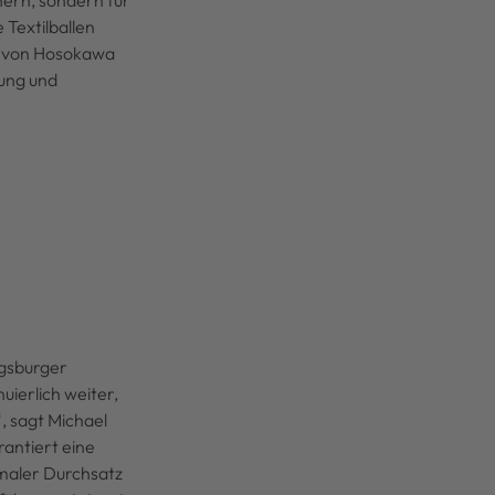
nern, sondern für
Textilballen
x von Hosokawa
tung und
ugsburger
ierlich weiter,
, sagt Michael
antiert eine
imaler Durchsatz