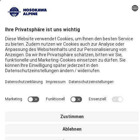
Über uns
Unser Kundenversprechen
Standorte
Nachhaltigkeit
Unsere Marken
Hosokawa Alpine
Hosokawa Alpine Solids
Hosokawa Alpine Powders
Hosokawa Alpine Blueserv
Impressum
Datenschutz
AGBs
Compliance