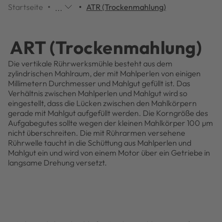
Startseite
ATR (Trockenmahlung)
...
Weitere
Navigationspunkte
werden
ART (Trockenmahlung)
Übersprungen,
mit
Die vertikale Rührwerksmühle besteht aus dem
einem
zylindrischen Mahlraum, der mit Mahlperlen von einigen
Klick
Millimetern Durchmesser und Mahlgut gefüllt ist. Das
öffnen
Verhältnis zwischen Mahlperlen und Mahlgut wird so
sich
eingestellt, dass die Lücken zwischen den Mahlkörpern
diese.
gerade mit Mahlgut aufgefüllt werden. Die Korngröße des
Aufgabegutes sollte wegen der kleinen Mahlkörper 100 µm
nicht überschreiten. Die mit Rührarmen versehene
Rührwelle taucht in die Schüttung aus Mahlperlen und
Mahlgut ein und wird von einem Motor über ein Getriebe in
langsame Drehung versetzt.