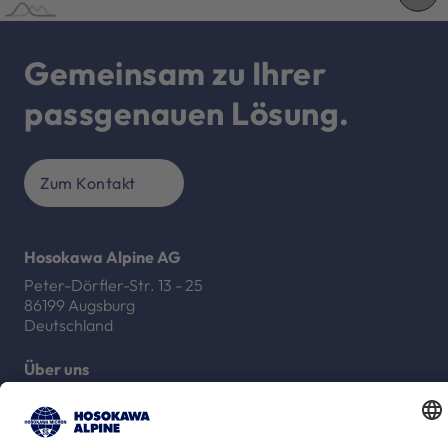
Gemeinsam zu Ihrer
passgenauen Lösung.
Zum Kontakt
Hosokawa Alpine AG
Peter-Dörfler-Str. 13 - 25
86199 Augsburg
Deutschland
Über uns
Unser Kundenversprechen
Standorte