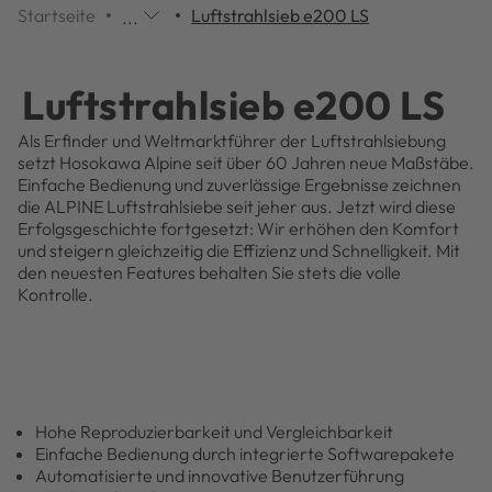
Startseite
Luftstrahlsieb e200 LS
...
Weitere
Navigationspunkte
werden
Luftstrahlsieb e200 LS
Übersprungen,
mit
Als Erfinder und Weltmarktführer der Luftstrahlsiebung
einem
setzt Hosokawa Alpine seit über 60 Jahren neue Maßstäbe.
Klick
Einfache Bedienung und zuverlässige Ergebnisse zeichnen
öffnen
die ALPINE Luftstrahlsiebe seit jeher aus. Jetzt wird diese
sich
Erfolgsgeschichte fortgesetzt: Wir erhöhen den Komfort
diese.
und steigern gleichzeitig die Effizienz und Schnelligkeit. Mit
den neuesten Features behalten Sie stets die volle
Kontrolle.
Hohe Reproduzierbarkeit und Vergleichbarkeit
Einfache Bedienung durch integrierte Softwarepakete
Automatisierte und innovative Benutzerführung