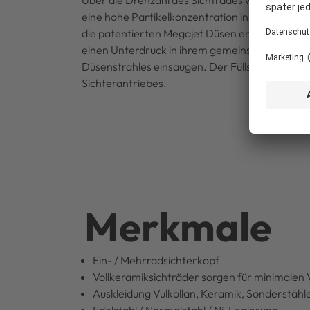
Über die Drehzahl des Sichtrades wird die Feinh
eine hohe Partikelkonzentration in den Düsen
die patentierten Megajet Düsen entwickelt. Si
einen Unterdruck in ihrem gemeinsamen Zentru
Düsenstrahles einsaugen. Der Füllstand in de
Sichterantriebes.
Merkmale
Ein- / Mehrradsichterkopf
Vollkeramiksichträder sorgen für minimalen 
Auskleidung Vulkollan, Keramik, Sonderstähle