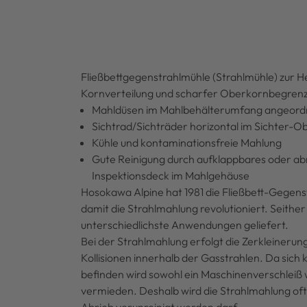
Fließbettgegenstrahlmühle (Strahlmühle) zur He
Kornverteilung und scharfer Oberkornbegrenz
Mahldüsen im Mahlbehälterumfang angeor
Sichtrad/Sichträder horizontal im Sichter-O
Kühle und kontaminationsfreie Mahlung
Gute Reinigung durch aufklappbares oder ab
Inspektionsdeck im Mahlgehäuse
Hosokawa Alpine hat 1981 die Fließbett-Gegen
damit die Strahlmahlung revolutioniert. Seith
unterschiedlichste Anwendungen geliefert.
Bei der Strahlmahlung erfolgt die Zerkleinerung
Kollisionen innerhalb der Gasstrahlen. Da sich
befinden wird sowohl ein Maschinenverschleiß 
vermieden. Deshalb wird die Strahlmahlung oft