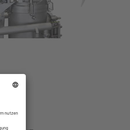
ingesetzt
len ist ein
mischen