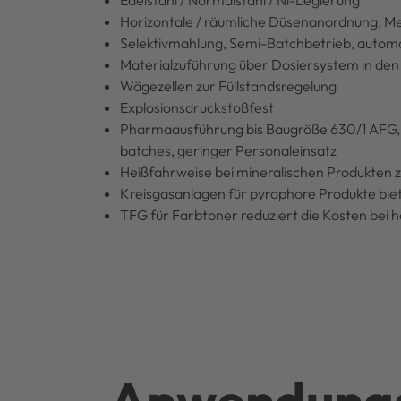
Edelstahl / Normalstahl / Ni-Legierung
Horizontale / räumliche Düsenanordnung, 
Selektivmahlung, Semi-Batchbetrieb, automat
Materialzuführung über Dosiersystem in den 
Wägezellen zur Füllstandsregelung
Explosionsdruckstoßfest
Pharmaausführung bis Baugröße 630/1 AFG, st
batches, geringer Personaleinsatz
Heißfahrweise bei mineralischen Produkten 
Kreisgasanlagen für pyrophore Produkte bie
TFG für Farbtoner reduziert die Kosten bei 
Anwendungs