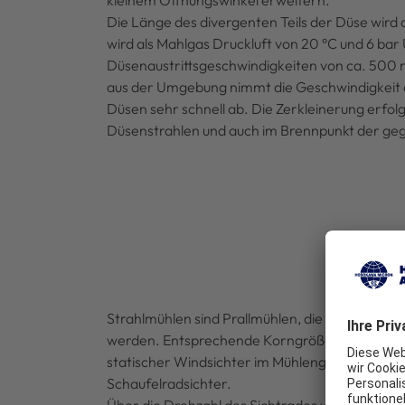
kleinem Öffnungswinkel erweitern.
Die Länge des divergenten Teils der Düse wird
wird als Mahlgas Druckluft von 20 °C und 6 bar
Düsenaustrittsgeschwindigkeiten von ca. 500
aus der Umgebung nimmt die Geschwindigkeit d
Düsen sehr schnell ab. Die Zerkleinerung erfolg
Düsenstrahlen und auch im Brennpunkt der geg
Strahlmühlen sind Prallmühlen, die bei Erhaltu
werden. Entsprechende Korngrößen erreicht man
statischer Windsichter im Mühlengehäuse inte
Schaufelradsichter.