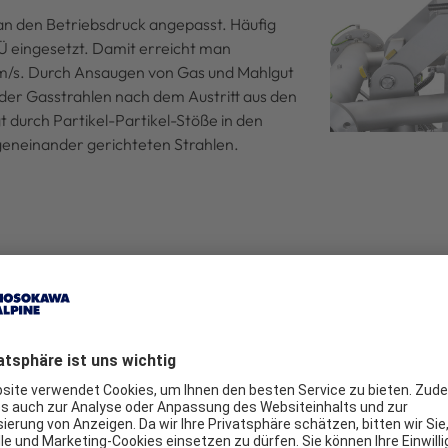
 an den Betriebsdruck angepasst. Häufig
 Ü eingesetzt. Damit erreicht man
 m/s. Durch Ansaugen von Gas und Mahlgut
er Gasstrahlen nach dem Austritt aus den
t durch Partikel-Partikel-Stöße in den
eneinander gerichteten Strahlen.
ng höchster Produktreinheit zur Ermahlung höchster Feinheiten e
 nur in Verbindung mit einer Windsichtung. Bei Spiralstrahlmüh
griert. Fließbett-Gegenstrahlmühlen verfügen über einen dyna