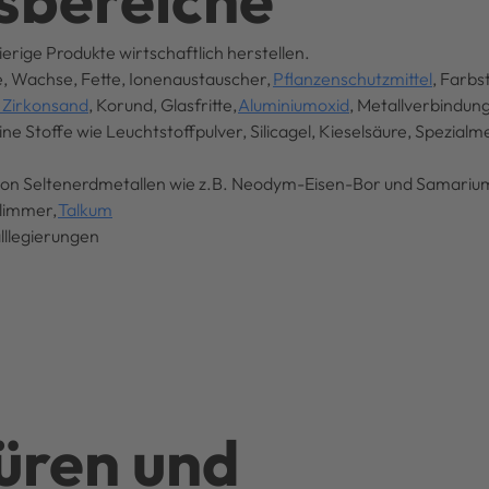
erige Produkte wirtschaftlich herstellen.
, Wachse, Fette, Ionenaustauscher,
Pflanzenschutzmittel
, Farbs
, Zirkonsand
, Korund, Glasfritte,
Aluminiumoxid
, Metallverbindu
e Stoffe wie Leuchtstoffpulver, Silicagel, Kieselsäure, Spezialm
von Seltenerdmetallen wie z.B. Neodym-Eisen-Bor und Samariu
Glimmer,
Talkum
alllegierungen
üren und