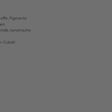
toffe, Pigmente
ngen
etalle, keramische
m-Cobalt.