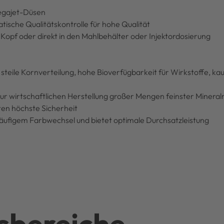
Megajet-Düsen
ische Qualitätskontrolle für hohe Qualität
Kopf oder direkt in den Mahlbehälter oder Injektordosierung
eile Kornverteilung, hohe Bioverfügbarkeit für Wirkstoffe, ka
zur wirtschaftlichen Herstellung großer Mengen feinster Minera
ten höchste Sicherheit
häufigem Farbwechsel und bietet optimale Durchsatzleistung
bereiche