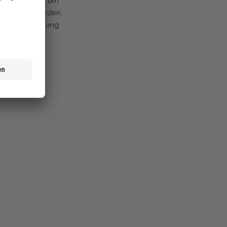
trahlbeladung, um
iten. Dazu wurden
hbarte Anordnung
ntrum des
aufnahme des