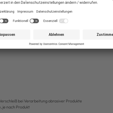
eit des Produktes eingestellt. Besonders wichtig ist eine hohe S
strahlen zu bekommen und damit hohe Aufprallwahrscheinlichke
e bestehen aus vier kleinen Düsen, welche durch ihre eng benac
m erzeugen und somit Partikel aus der Umgebung direkt ins Ze
r Maschine wird über Wägetechnik geregelt bzw. über die Strom
Verschleiß bei Verarbeitung abrasiver Produkte
, je nach Produkt