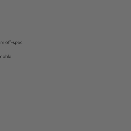
um off-spec
lmehle